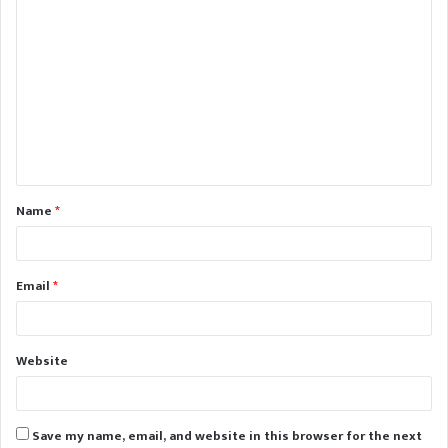
C
o
m
m
e
n
t
Name
*
*
Email
*
Website
Save my name, email, and website in this browser for the next