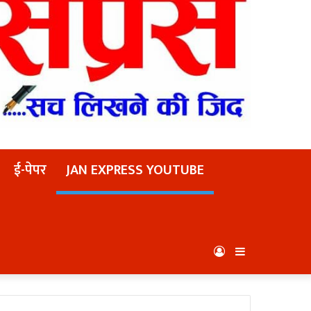
ई-पेपर
JAN EXPRESS YOUTUBE
Log
Sidebar
In