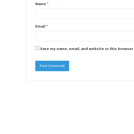
Name
*
*
Email
*
Save my name, email, and website in this browser