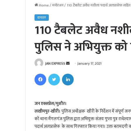
Home
/
मनोरंजन
/
110 टैबलेट अवैध नशीला पदार्थ अलप्रासेफ सहित 
वायरल
110 टैबलेट अवैध नशी
पुलिस ने अभियुक्त को
JAN EXPRESS
S
January 17, 2021
e
Facebook
Twitter
LinkedIn
n
d
a
n
जन एक्सप्रेस/मुशीर।
e
लखीमपुर-खीरी।
पुलिस अधीक्षक खीरी के निर्देशन में संपूर्ण ज
m
को थाना मैगलगंज पुलिस द्वारा अभियुक्त संजय गुप्ता पुत्र राधेश
a
पदार्थ अलप्रासेफ के साथ गिरफ्तार किया गया। उक्त बरामदगी व 
i