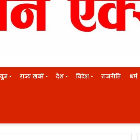
न्यूज़
राज्य खबरें
देश
विदेश
राजनीति
धर्म