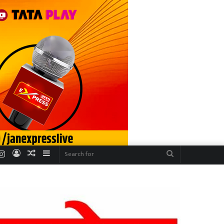
r
uTube
Instagram
Log
Random
Sidebar
Search
In
Article
for