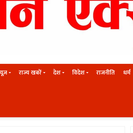
न्यूज़
राज्य खबरें
देश
विदेश
राजनीति
धर्म