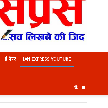
ई-पेपर
JAN EXPRESS YOUTUBE
Log
Sidebar
In