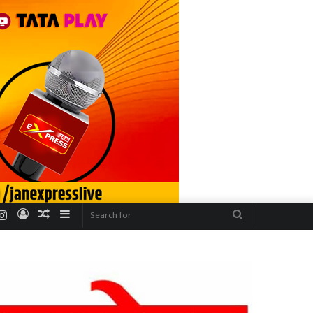
r
uTube
Instagram
Log
Random
Sidebar
Search
In
Article
for