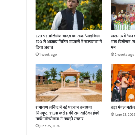
E20 पर अखिलेश यादव का तंज- ‘साइकिल
लखनऊ में ‘जन ए
E20 से आजाद नितिन गडकरी ने राज्यसभा में
भव्य विमोचन, सां
दिया जवाब
मन
1 week ago
2 weeks ago
रामायण सर्किट में नई पहचान बनाएगा
बड़ा मंगल महोत्स
चित्रकूट, 11.38 करोड़ की राम वाटिका ईको
June 23, 202
पार्क परियोजना ने पकड़ी रफ्तार
June 25, 2026