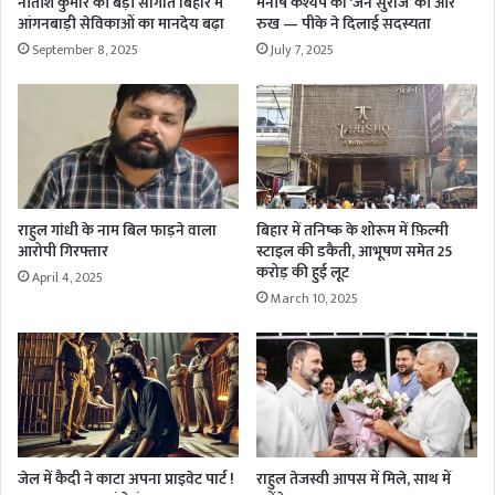
नीतीश कुमार की बड़ी सौगात बिहार में
मनीष कश्यप का ‘जन सुराज’ की ओर
आंगनबाड़ी सेविकाओं का मानदेय बढ़ा
रुख — पीके ने दिलाई सदस्यता
September 8, 2025
July 7, 2025
राहुल गांधी के नाम बिल फाड़ने वाला
बिहार में तनिष्क के शोरूम में फ़िल्मी
आरोपी गिरफ्तार
स्टाइल की डकैती, आभूषण समेत 25
करोड़ की हुई लूट
April 4, 2025
March 10, 2025
जेल में कैदी ने काटा अपना प्राइवेट पार्ट !
राहुल तेजस्वी आपस में मिले, साथ में