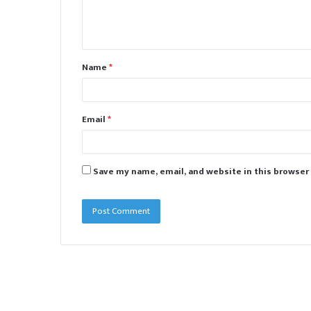
e
n
t
Name
*
*
Email
*
Save my name, email, and website in this browser