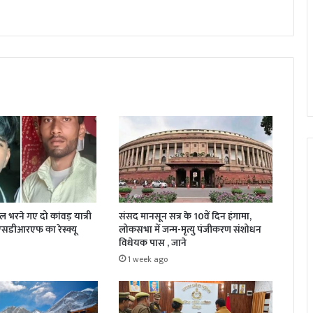
जल भरने गए दो कांवड़ यात्री
संसद मानसून सत्र के 10वें दिन हंगामा,
 एसडीआरएफ का रेस्क्यू
लोकसभा में जन्म-मृत्यु पंजीकरण संशोधन
विधेयक पास , जाने
1 week ago