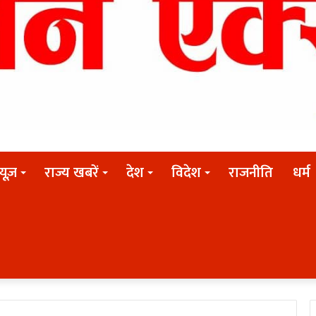
न्यूज़
राज्य खबरें
देश
विदेश
राजनीति
धर्म