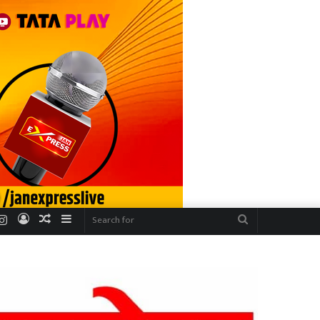
r
uTube
Instagram
Log
Random
Sidebar
Search
In
Article
for