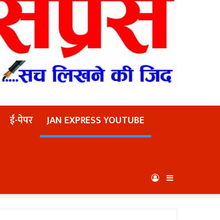
ई-पेपर
JAN EXPRESS YOUTUBE
Log
Sidebar
In