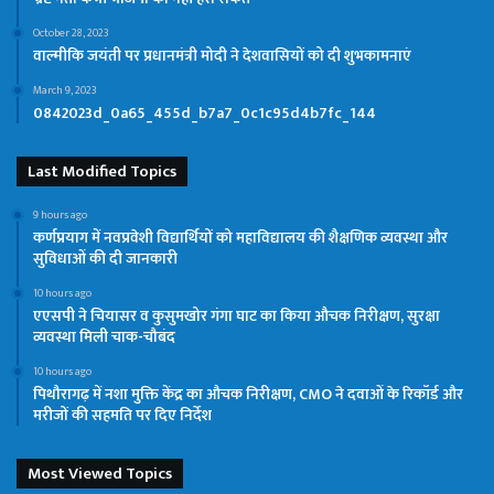
October 28, 2023
वाल्मीकि जयंती पर प्रधानमंत्री मोदी ने देशवासियों को दी शुभकामनाएं
March 9, 2023
0842023d_0a65_455d_b7a7_0c1c95d4b7fc_144
Last Modified Topics
9 hours ago
कर्णप्रयाग में नवप्रवेशी विद्यार्थियों को महाविद्यालय की शैक्षणिक व्यवस्था और
सुविधाओं की दी जानकारी
10 hours ago
एएसपी ने चियासर व कुसुमखोर गंगा घाट का किया औचक निरीक्षण, सुरक्षा
व्यवस्था मिली चाक-चौबंद
10 hours ago
पिथौरागढ़ में नशा मुक्ति केंद्र का औचक निरीक्षण, CMO ने दवाओं के रिकॉर्ड और
मरीजों की सहमति पर दिए निर्देश
Most Viewed Topics