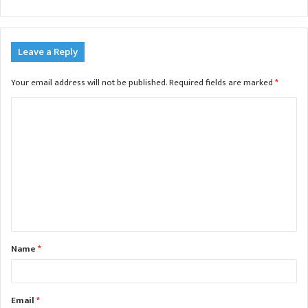
Leave a Reply
Your email address will not be published.
Required fields are marked
*
C
o
m
m
e
n
t
Name
*
*
Email
*