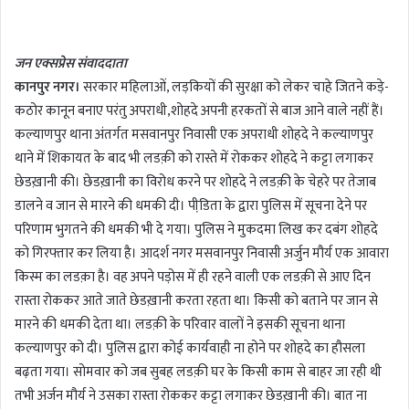
n
d
जन एक्सप्रेस संवाददाता
a
कानपुर नगर।
सरकार महिलाओं, लड़कियों की सुरक्षा को लेकर चाहे जितने कड़े-
n
कठोर कानून बनाए परंतु अपराधी,शोहदे अपनी हरकतों से बाज आने वाले नहीं हैं।
e
m
कल्याणपुर थाना अंतर्गत मसवानपुर निवासी एक अपराधी शोहदे ने कल्याणपुर
a
थाने में शिकायत के बाद भी लडक़ी को रास्ते में रोककर शोहदे ने कट्टा लगाकर
i
छेडख़ानी की। छेडख़ानी का विरोध करने पर शोहदे ने लडक़ी के चेहरे पर तेजाब
l
डालने व जान से मारने की धमकी दी। पीडि़ता के द्वारा पुलिस में सूचना देने पर
परिणाम भुगतने की धमकी भी दे गया। पुलिस ने मुकदमा लिख कर दबंग शोहदे
को गिरफ्तार कर लिया है। आदर्श नगर मसवानपुर निवासी अर्जुन मौर्य एक आवारा
किस्म का लडक़ा है। वह अपने पड़ोस में ही रहने वाली एक लडक़ी से आए दिन
रास्ता रोककर आते जाते छेडख़ानी करता रहता था। किसी को बताने पर जान से
मारने की धमकी देता था। लडक़ी के परिवार वालों ने इसकी सूचना थाना
कल्याणपुर को दी। पुलिस द्वारा कोई कार्यवाही ना होने पर शोहदे का हौसला
बढ़ता गया। सोमवार को जब सुबह लडक़ी घर के किसी काम से बाहर जा रही थी
तभी अर्जन मौर्य ने उसका रास्ता रोककर कट्टा लगाकर छेडख़ानी की। बात ना