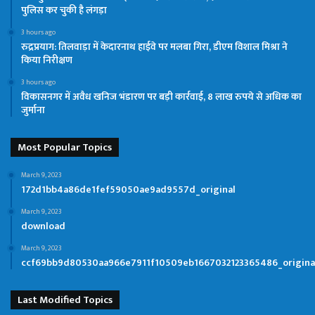
पुलिस कर चुकी है लंगड़ा
3 hours ago
रुद्रप्रयाग: तिलवाड़ा में केदारनाथ हाईवे पर मलबा गिरा, डीएम विशाल मिश्रा ने
किया निरीक्षण
3 hours ago
विकासनगर में अवैध खनिज भंडारण पर बड़ी कार्रवाई, 8 लाख रुपये से अधिक का
जुर्माना
Most Popular Topics
March 9, 2023
172d1bb4a86de1fef59050ae9ad9557d_original
March 9, 2023
download
March 9, 2023
ccf69bb9d80530aa966e7911f10509eb1667032123365486_origina
Last Modified Topics