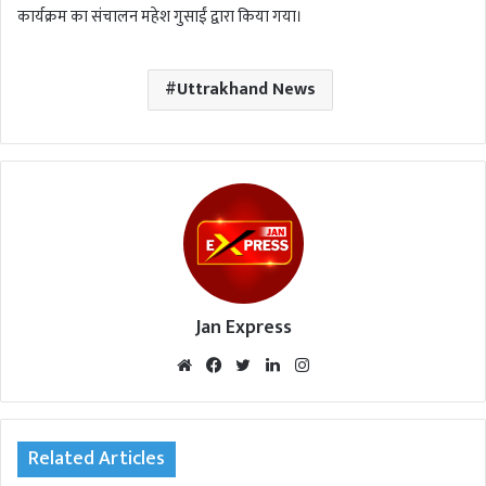
कार्यक्रम का संचालन महेश गुसाईं द्वारा किया गया।
Uttrakhand News
Jan Express
We
Fac
Twi
Lin
Inst
bsi
eb
tte
ked
agr
te
oo
r
In
am
k
Related Articles