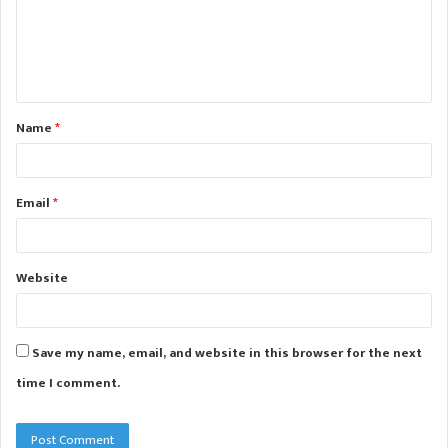
m
e
n
t
Name
*
*
Email
*
Website
Save my name, email, and website in this browser for the next
time I comment.