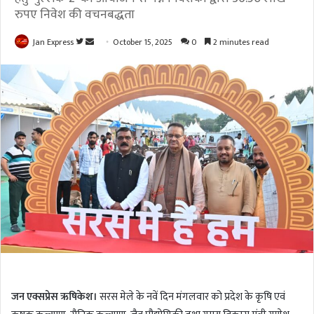
रुपए निवेश की वचनबद्धता
Jan Express
F
S
October 15, 2025
0
2 minutes read
o
e
l
n
l
d
o
a
w
n
o
e
n
m
T
a
w
i
i
l
t
t
e
r
जन एक्सप्रेस ऋषिकेश।
सरस मेले के नवें दिन मंगलवार को प्रदेश के कृषि एवं