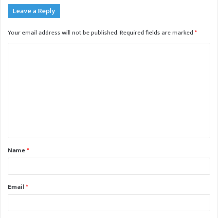
Leave a Reply
Your email address will not be published.
Required fields are marked
*
C
o
m
m
e
n
t
Name
*
*
Email
*