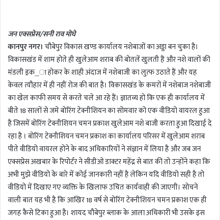
n
d
जन एक्सप्रेस/सनी राव मोघे
a
कानपुर नगर।
चौबेपुर विकास खण्ड कार्यालय नशेबाजों का अड्डा बन चुका है।
n
विकासखंड में शाम होते ही खुलेआम शराब की बोतलें खुलती हैं और नशे वालों की
e
m
मंडली इक_ा होकर के शाही अंदाज में नशेबाजी का लुत्फ उठाते हैं और यह
a
केवल त्यौहार में ही नहीं रोज की बात है। विकासखंड के कमरों में नशेबाज नशेबाजी
i
का खेल काफी समय से करते चले आ रहे हैं। ज्ञातव्य हो कि एक ही कार्यालय में
l
बीते 18 सालों से जमे बोरिंग टेक्नीशियन का सोमवार को एक वीडियो वायरल हुआ
है जिसमें बोरिंग टेक्नीशियन चमन प्रकाश खुलेआम नशे बाजी करता हुआ दिखाई दे
रहा है । बोरिंग टेक्नीशियन चमन प्रकाश का कार्यालय परिसर में खुलेआम शराब
पीते वीडियो वायरल होने के बाद अधिकारियों ने संज्ञान में लिया है और जब जन
एक्सप्रेस अखबार के रिपोर्टर ने सीडीओ डाक्टर महेंद्र से बात की तो उन्होंने कहा कि
अभी मुझे वीडियो के बारे में कोई जानकारी नहीं है लेकिन यदि वीडियो सही है तो
वीडियो में दिखाए गए व्यक्ति के खिलाफ उचित कार्यवाही की जाएगी। सोचने
वाली बात यह भी है कि आखिर 18 वर्ष से बोरिंग टेक्नीशियन चमन प्रकाश एक ही
जगह कैसे टिका हुआ है। शायद चौबेपुर ब्लाक के आला अधिकारी भी उसके इस