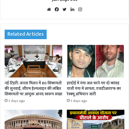
We
Fac
Twi
Lin
Inst
bsi
eb
tte
ked
agr
te
oo
r
In
am
k
Related Articles
नई टिहरी: जनता मिलन में 80 शिकायतों
हरदोई में गंगा जल भरने गए दो कांवड़
की सुनवाई, सीएम हेल्पलाइन की लंबित
यात्री गंगा में लापता, एसडीआरएफ का
शिकायतों पर आयुक्त आनंद स्वरूप सख्त
रेस्क्यू अभियान जारी
3 days ago
3 days ago