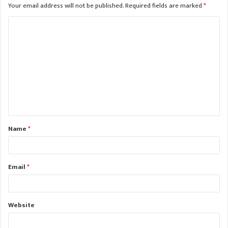
Your email address will not be published.
Required fields are marked
*
C
o
m
m
e
n
t
Name
*
*
Email
*
Website