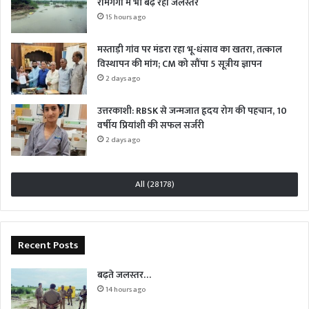
रामगंगा में भी बढ़ रहा जलस्तर
15 hours ago
मस्ताड़ी गांव पर मंडरा रहा भू-धंसाव का खतरा, तत्काल
विस्थापन की मांग; CM को सौंपा 5 सूत्रीय ज्ञापन
2 days ago
उत्तरकाशी: RBSK से जन्मजात हृदय रोग की पहचान, 10
वर्षीय प्रियांशी की सफल सर्जरी
2 days ago
All (28178)
Recent Posts
बढ़ते जलस्तर…
14 hours ago