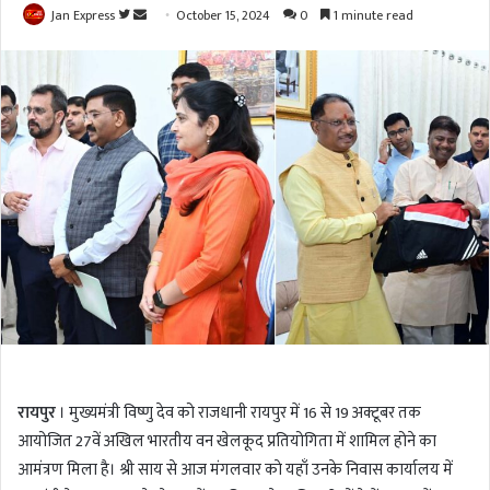
Jan Express
F
S
October 15, 2024
0
1 minute read
o
e
l
n
l
d
o
a
w
n
o
e
n
m
T
a
w
i
i
l
t
t
e
r
रायपुर
। मुख्यमंत्री विष्णु देव को राजधानी रायपुर में 16 से 19 अक्टूबर तक
आयोजित 27वें अखिल भारतीय वन खेलकूद प्रतियोगिता में शामिल होने का
आमंत्रण मिला है। श्री साय से आज मंगलवार काे यहाँ उनके निवास कार्यालय में