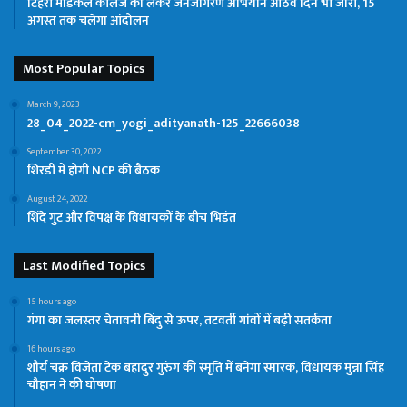
टिहरी मेडिकल कॉलेज को लेकर जनजागरण अभियान आठवें दिन भी जारी, 15
अगस्त तक चलेगा आंदोलन
Most Popular Topics
March 9, 2023
28_04_2022-cm_yogi_adityanath-125_22666038
September 30, 2022
शिरडी में होगी NCP की बैठक
August 24, 2022
शिंदे गुट और विपक्ष के विधायकों के बीच भिड़ंत
Last Modified Topics
15 hours ago
गंगा का जलस्तर चेतावनी बिंदु से ऊपर, तटवर्ती गांवों में बढ़ी सतर्कता
16 hours ago
शौर्य चक्र विजेता टेक बहादुर गुरुंग की स्मृति में बनेगा स्मारक, विधायक मुन्ना सिंह
चौहान ने की घोषणा