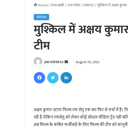
Home
/
राज्य खबरें
/
उत्तर प्रदेश
/
लखनऊ
/
मुश्किल में अक्षय कुमा
मनोरंजन
मुश्किल में अक्षय कुम
टीम
JAN EXPRESS
S
August 30, 2022
e
Facebook
Twitter
LinkedIn
n
d
a
n
e
अक्षय कुमार-स्टारर फिल्म राम सेतु एक बार फिर से चर्चा में 
m
रही हैं लेकिन रामसेतु को लेकर कोई सोशल मीडिया ट्रेंड नहीं बल्क
a
i
अब फिल्म के कथित फर्जीवाड़े के लिए फिल्म की टीम को कानूनी 