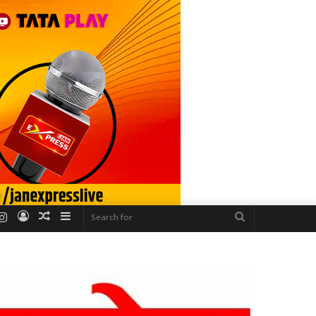
r
uTube
Instagram
Log
Random
Sidebar
Search
In
Article
for