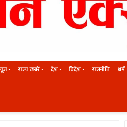
न्यूज़
राज्य खबरें
देश
विदेश
राजनीति
धर्म