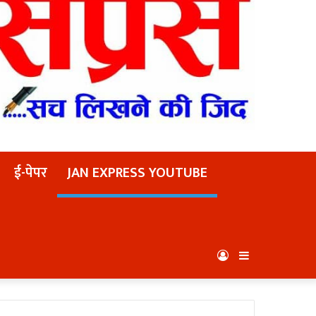
ई-पेपर
JAN EXPRESS YOUTUBE
Log
Sidebar
In