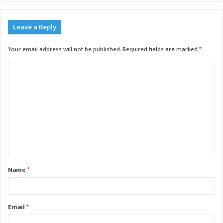
Leave a Reply
Your email address will not be published.
Required fields are marked
*
C
o
m
m
e
n
t
Name
*
*
Email
*