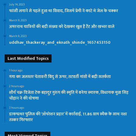
July 14, 2023
फांसी लगाने से पहले हुआ था विवाद, जिसमें प्रेमी ने काटे थे जेल के चक्कर
March 9, 2023
अमरनाथ यात्रियों की बड़ी संख्या को देखकर खुश हैं टैंट और खच्चर वाले
March 9, 2023
uddhav_thackeray_and_eknath_shinde_1657453150
Last Modified Topics
1 hour ago
गंगा का जलस्तर चेतावनी बिंदु से ऊपर, तटवर्ती गांवों में बढ़ी सतर्कता
2 hours ago
शौर्य चक्र विजेता टेक बहादुर गुरुंग की स्मृति में बनेगा स्मारक, विधायक मुन्ना सिंह
चौहान ने की घोषणा
3 hours ago
डाकपत्थर पुलिस की ‘ऑपरेशन प्रहार’ में कार्रवाई, 11.86 ग्राम स्मैक के साथ नशा
तस्कर गिरफ्तार
Most Viewed Topics