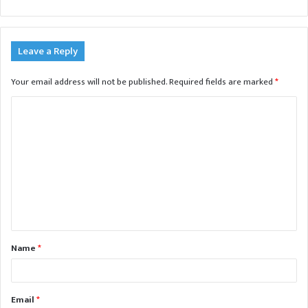
Leave a Reply
Your email address will not be published.
Required fields are marked
*
C
o
m
m
e
n
t
Name
*
*
Email
*