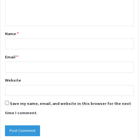
e
n
t
Name
*
*
Email
*
Website
Save my name, email, and website in this browser for the next
time I comment.