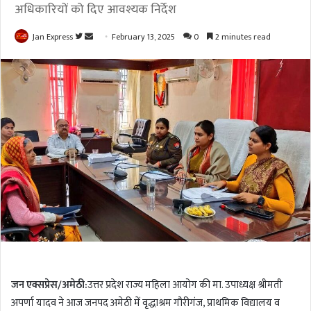
अधिकारियों को दिए आवश्यक निर्देश
Jan Express
F
S
February 13, 2025
0
2 minutes read
o
e
l
n
l
d
o
a
w
n
o
e
n
m
T
a
w
i
i
l
t
t
e
r
जन एक्सप्रेस/अमेठी:
उत्तर प्रदेश राज्य महिला आयोग की मा. उपाध्यक्ष श्रीमती
अपर्णा यादव ने आज जनपद अमेठी में वृद्धाश्रम गौरीगंज, प्राथमिक विद्यालय व