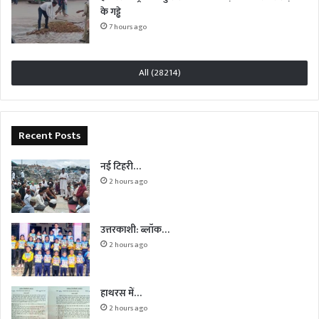
के गड्ढे
7 hours ago
All (28214)
Recent Posts
नई टिहरी…
2 hours ago
उत्तरकाशी: ब्लॉक…
2 hours ago
हाथरस में…
2 hours ago