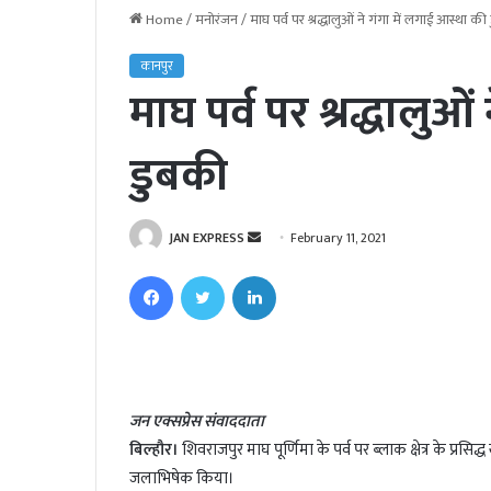
Home
/
मनोरंजन
/
माघ पर्व पर श्रद्धालुओं ने गंगा में लगाई आस्था क
कानपुर
माघ पर्व पर श्रद्धालुओ
डुबकी
JAN EXPRESS
S
February 11, 2021
e
Facebook
Twitter
LinkedIn
n
d
a
n
e
जन एक्सप्रेस संवाददाता
m
बिल्हौर।
शिवराजपुर माघ पूर्णिमा के पर्व पर ब्लाक क्षेत्र के प्रसिद्ध
a
i
जलाभिषेक किया।