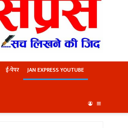
ई-पेपर
JAN EXPRESS YOUTUBE
Log
Sidebar
In