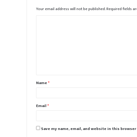
Your email address will not be published.
Required fields 
C
o
m
m
e
n
t
Name
*
*
Email
*
Save my name, email, and website in this browser