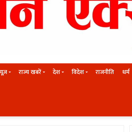
न्यूज़
राज्य खबरें
देश
विदेश
राजनीति
धर्म