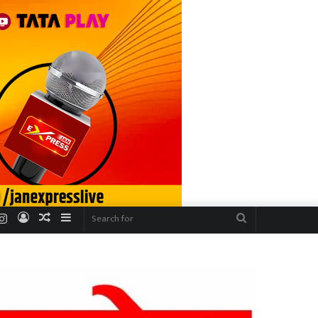
r
uTube
Instagram
Log
Random
Sidebar
Search
In
Article
for