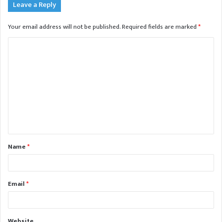
Leave a Reply
Your email address will not be published.
Required fields are marked
*
C
o
m
m
e
n
t
Name
*
*
Email
*
Website