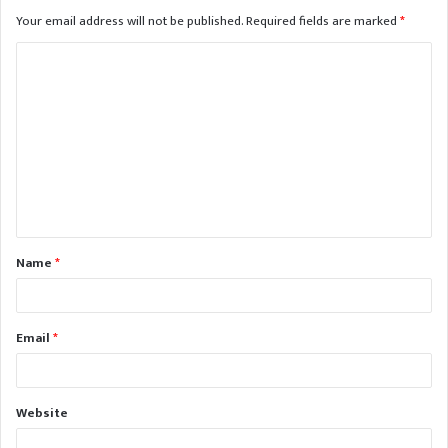
Your email address will not be published.
Required fields are marked
*
C
o
m
m
e
n
t
Name
*
*
Email
*
Website