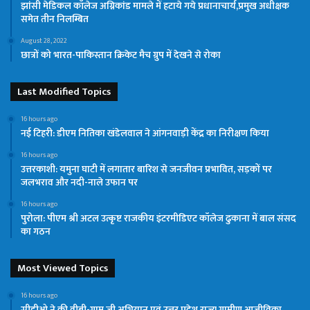
झांसी मेडिकल कॉलेज अग्निकांड मामले में हटाये गये प्रधानाचार्य,प्रमुख अधीक्षक
समेत तीन निलम्बित
August 28, 2022
छात्रों को भारत-पाकिस्तान क्रिकेट मैच ग्रुप में देखने से रोका
Last Modified Topics
16 hours ago
नई टिहरी: डीएम नितिका खंडेलवाल ने आंगनवाड़ी केंद्र का निरीक्षण किया
16 hours ago
उत्तरकाशी: यमुना घाटी में लगातार बारिश से जनजीवन प्रभावित, सड़कों पर
जलभराव और नदी-नाले उफान पर
16 hours ago
पुरोला: पीएम श्री अटल उत्कृष्ट राजकीय इंटरमीडिएट कॉलेज ढुकाना में बाल संसद
का गठन
Most Viewed Topics
16 hours ago
सीडीओ ने की वीबी-ग्राम जी अभियान एवं उत्तर प्रदेश राज्य ग्रामीण आजीविका