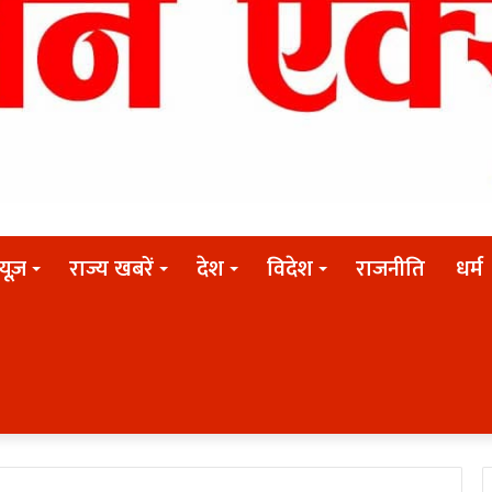
न्यूज़
राज्य खबरें
देश
विदेश
राजनीति
धर्म