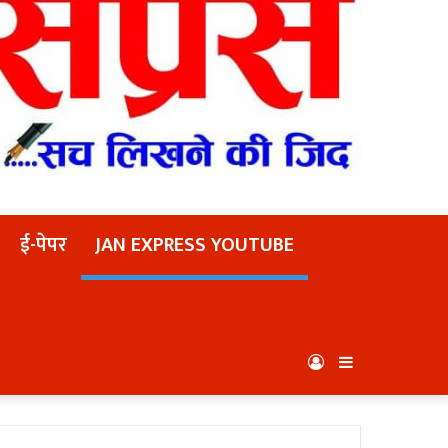
ई-पेपर
JAN EXPRESS YOUTUBE
Log
Sidebar
In