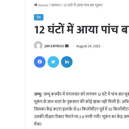
Home
/
वायरल
/
12 घंटों में आया पांच बार भूकंप
देश
12 घंटों में आया पांच 
JAN EXPRESS
S
August 24, 2022
e
Facebook
Twitter
LinkedIn
n
d
a
n
e
जम्मू
। जम्मू कश्मीर में मंगलवार को लगभग 12 घंटे में पांच बा
m
भूकंप से जान-माल के नुकसान की कोई खबर नहीं मिली है। अधि
a
i
जिसका केंद्र कटरा इलाके से 61 किलोमीटर पूर्व में 10 किलो
l
उसकी तीव्रता रिक्टर पैमाने पर 2.6 मापी गयी। भूकंप का केंद्र जम्म
मेंथा।