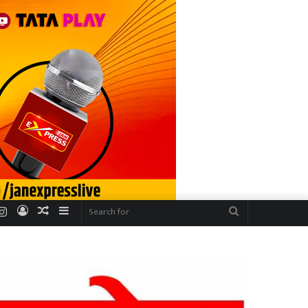
r
uTube
Instagram
Log
Random
Sidebar
Search
In
Article
for