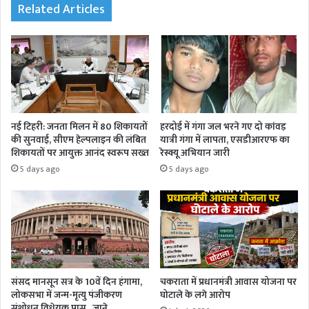
Related Articles
नई टिहरी: जनता मिलन में 80 शिकायतों
हरदोई में गंगा जल भरने गए दो कांवड़
की सुनवाई, सीएम हेल्पलाइन की लंबित
यात्री गंगा में लापता, एसडीआरएफ का
शिकायतों पर आयुक्त आनंद स्वरूप सख्त
रेस्क्यू अभियान जारी
5 days ago
5 days ago
संसद मानसून सत्र के 10वें दिन हंगामा,
चकराता में प्रधानमंत्री आवास योजना पर
लोकसभा में जन्म-मृत्यु पंजीकरण
घोटाले के लगे आरोप
संशोधन विधेयक पास , जाने