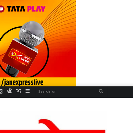
r
uTube
Instagram
Log
Random
Sidebar
Search
In
Article
for