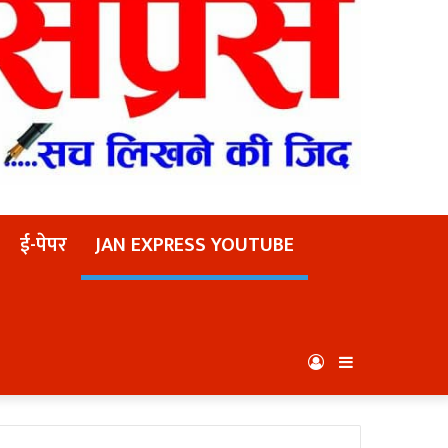
ई-पेपर
JAN EXPRESS YOUTUBE
Log
Sidebar
In