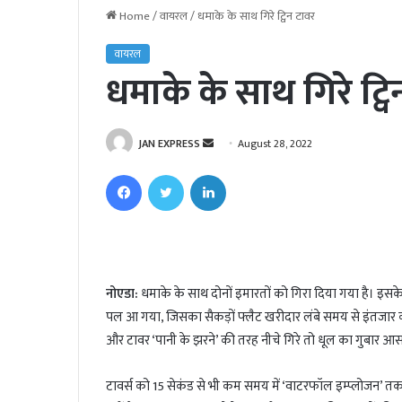
Home
/
वायरल
/
धमाके के साथ गिरे ट्विन टावर
वायरल
धमाके के साथ गिरे ट्व
JAN EXPRESS
S
August 28, 2022
e
Facebook
Twitter
LinkedIn
n
d
a
n
e
नोएडा:
धमाके के साथ दोनों इमारतों को गिरा दिया गया है। इसक
m
पल आ गया, जिसका सैकड़ों फ्लैट खरीदार लंबे समय से इंतजार क
a
i
और टावर ‘पानी के झरने’ की तरह नीचे गिरे तो धूल का गुबार
l
टावर्स को 15 सेकंड से भी कम समय में ‘वाटरफॉल इम्प्लोजन’