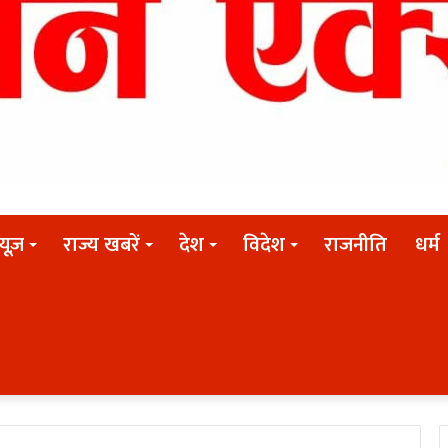
न्यूज़
राज्य खबरें
देश
विदेश
राजनीति
धर्म