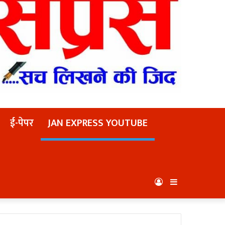
ई-पेपर
JAN EXPRESS YOUTUBE
Log
Sidebar
In