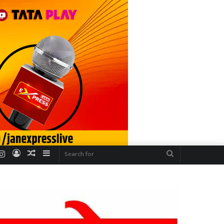
r
uTube
Instagram
Log
Random
Sidebar
Search
In
Article
for