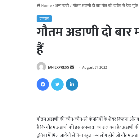
Home
/
अन्य खबरे
/
गौतम अडाणी दो बार मौत को करीब से देख चुके ह
वायरल
गौतम अडाणी दो बार म
हैं
JAN EXPRESS
S
August 31, 2022
e
Facebook
Twitter
LinkedIn
n
d
a
n
e
गौतम अडाणी की कौन-कौन-सी कंपनियों के शेयर कितना और बढ़े
m
हैं कि गौतम अडाणी की इस सफलता का राज क्या है? अडाणी की
a
i
दुनिया में मिल जायेंगी लेकिन बहुत कम लोग होंगे जो गौतम अडाणी