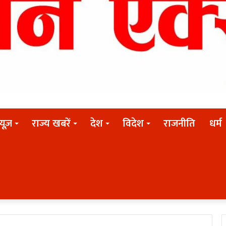
न्यूज़
राज्य खबरें
देश
विदेश
राजनीति
धर्म