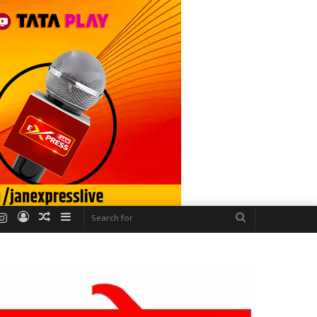
r
uTube
Instagram
Log
Random
Sidebar
Search
In
Article
for