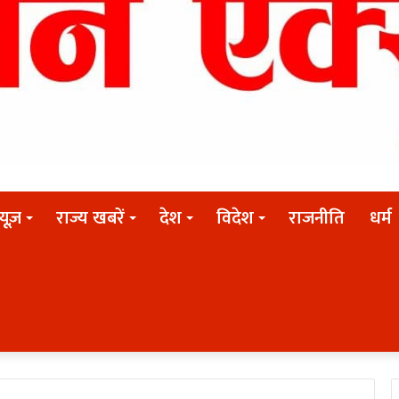
न्यूज़
राज्य खबरें
देश
विदेश
राजनीति
धर्म