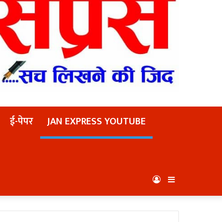
ई-पेपर
JAN EXPRESS YOUTUBE
Log
Sidebar
In