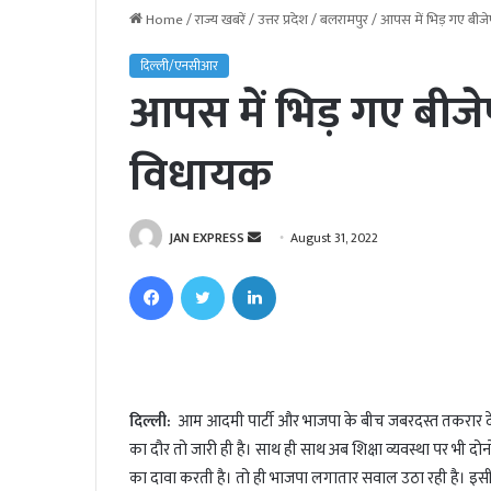
Home
/
राज्य खबरें
/
उत्तर प्रदेश
/
बलरामपुर
/
आपस में भिड़ गए बीज
दिल्ली/एनसीआर
आपस में भिड़ गए बीजे
विधायक
JAN EXPRESS
S
August 31, 2022
e
Facebook
Twitter
LinkedIn
n
d
a
n
e
दिल्ली:
आम आदमी पार्टी और भाजपा के बीच जबरदस्त तकरार देख
m
का दौर तो जारी ही है। साथ ही साथ अब शिक्षा व्यवस्था पर भी दोन
a
i
का दावा करती है। तो ही भाजपा लगातार सवाल उठा रही है। इसी