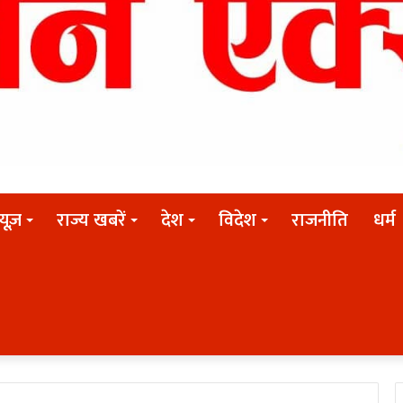
न्यूज़
राज्य खबरें
देश
विदेश
राजनीति
धर्म