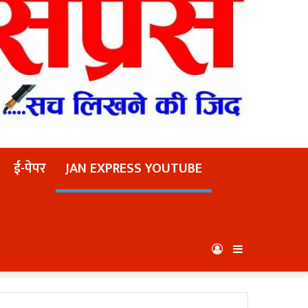
ई-पेपर
JAN EXPRESS YOUTUBE
Log
Sidebar
In