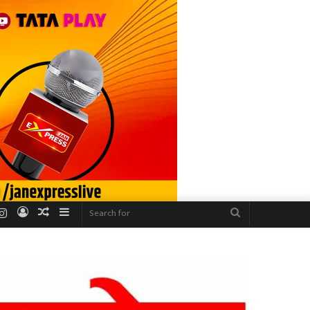
r
uTube
Instagram
Log
Random
Sidebar
Search
In
Article
for