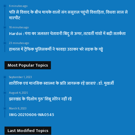
6 minutes ago
पति से विवाद के बीच मायके वालों संग ससुराल पहुंची विवाहिता, विधवा सास से
मारपीट
16 minutes ago
Hardoi : गंगा का जलस्तर चेतावनी बिंदु से ऊपर, तटवर्ती गांवों में बढ़ी सतर्कता
23 minutes ago
हाथरस में ट्रैफिक पुलिसकर्मी ने फावड़ा उठाकर भरे सड़क के गड्ढे
Most Popular Topics
September 1, 2023
शारीरिक एवं मानसिक स्वास्थ्य के प्रति जागरूक रहें छात्राएं : डॉ. मुखर्जी
August 4, 2025
झारखंड के ‘दिशोम गुरु’ शिबू सोरेन नहीं रहे
March 9, 2023
IMG-20210606-WA0545
Last Modified Topics