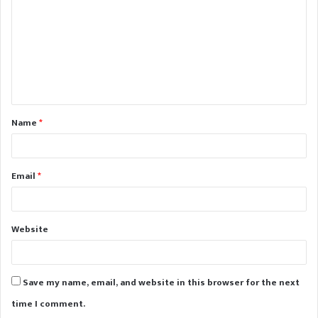
m
m
e
n
t
Name
*
*
Email
*
Website
Save my name, email, and website in this browser for the next
time I comment.