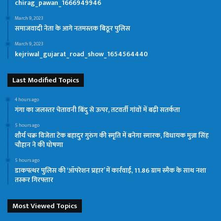
chirag_pawan_1666949946
March 9, 2023
समाजवादी नेता के आगे नतमस्तक बिठूर पुलिस
March 9, 2023
kejriwal_gujarat_road_show_1654564440
Last Modified Topics
4 hours ago
गंगा का जलस्तर चेतावनी बिंदु से ऊपर, तटवर्ती गांवों में बढ़ी सतर्कता
5 hours ago
शौर्य चक्र विजेता टेक बहादुर गुरुंग की स्मृति में बनेगा स्मारक, विधायक मुन्ना सिंह
चौहान ने की घोषणा
5 hours ago
डाकपत्थर पुलिस की ‘ऑपरेशन प्रहार’ में कार्रवाई, 11.86 ग्राम स्मैक के साथ नशा
तस्कर गिरफ्तार
Most Viewed Topics