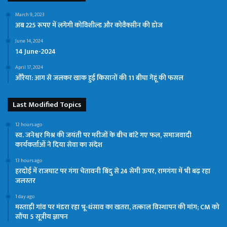
March 9, 2023
अब 225 रूपए में लगेगी कोविशील्ड और कोवैक्सीन की डोज
June 14, 2024
14 June-2024
April 17, 2024
औरैया: आग से जलकर खाक हुई किसानों की 11 बीघा गेहूं की फसल
Last Modified Topics
12 hours ago
स्व. जनेश्वर मिश्र की जयंती पर मरीजों के बीच बांटे गए फल, समाजवादी
कार्यकर्ताओं ने दिया सेवा का संदेश
13 hours ago
हरदोई में राजघाट पर गंगा चेतावनी बिंदु से 24 सेमी ऊपर, रामगंगा में भी बढ़ रहा
जलस्तर
1 day ago
मस्ताड़ी गांव पर मंडरा रहा भू-धंसाव का खतरा, तत्काल विस्थापन की मांग; CM को
सौंपा 5 सूत्रीय ज्ञापन