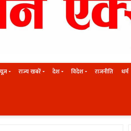
न्यूज़
राज्य खबरें
देश
विदेश
राजनीति
धर्म