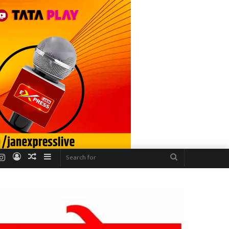
r
uTube
Instagram
Log
Random
Sidebar
Search
In
Article
for