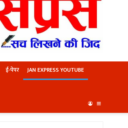
ई-पेपर
JAN EXPRESS YOUTUBE
Log
Sidebar
In