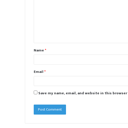
m
m
e
n
t
Name
*
*
Email
*
Save my name, email, and website in this browser