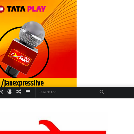
r
uTube
Instagram
Log
Random
Sidebar
Search
In
Article
for