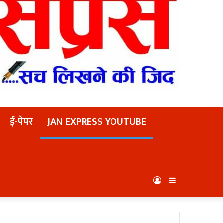
ई-पेपर
JAN EXPRESS YOUTUBE
Log
Sidebar
In