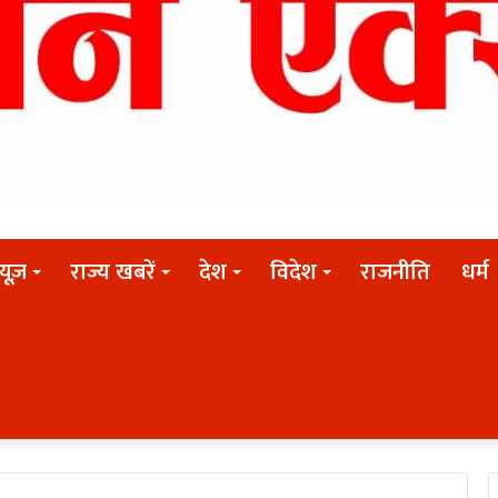
न्यूज़
राज्य खबरें
देश
विदेश
राजनीति
धर्म