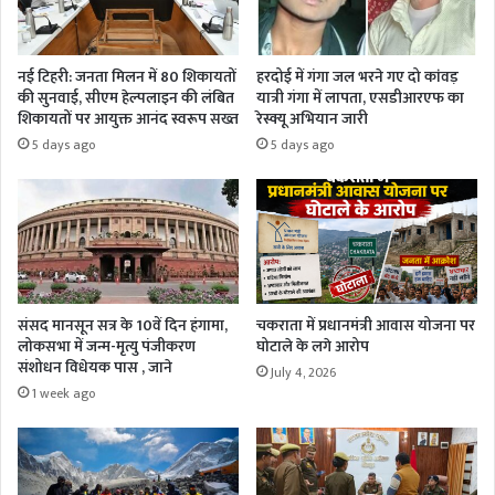
नई टिहरी: जनता मिलन में 80 शिकायतों
हरदोई में गंगा जल भरने गए दो कांवड़
की सुनवाई, सीएम हेल्पलाइन की लंबित
यात्री गंगा में लापता, एसडीआरएफ का
शिकायतों पर आयुक्त आनंद स्वरूप सख्त
रेस्क्यू अभियान जारी
5 days ago
5 days ago
संसद मानसून सत्र के 10वें दिन हंगामा,
चकराता में प्रधानमंत्री आवास योजना पर
लोकसभा में जन्म-मृत्यु पंजीकरण
घोटाले के लगे आरोप
संशोधन विधेयक पास , जाने
July 4, 2026
1 week ago