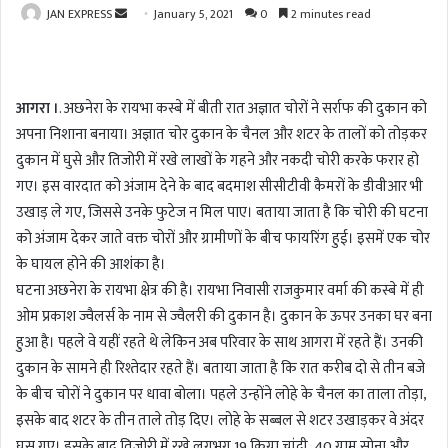
JAN EXPRESS
S
January 5, 2021
0
2 minutes read
e
n
d
आगरा ।
. अछनेरा के रायभा कस्बे में बीती रात अज्ञात चोरों ने सर्राफ की दुकान को
a
अपना निशाना बनाया। अज्ञात चोर दुकान के चैनल और शटर के तालों को तोड़कर
n
दुकान में घुसे और तिजोरी में रखे लाखों के गहने और नकदी चोरी करके फरार हो
e
m
गए। इस वारदात को अंजाम देने के बाद बदमाश सीसीटीवी कैमरों के डीवीआर भी
a
उखाड़ ले गए, जिससे उनके फुटेज न मिल पाए। बताया जाता है कि चोरी की घटना
i
को अंजाम देकर जाते वक्त चोरों और ग्रामीणों के बीच फायरिंग हुई। इसमें एक चोर
l
के घायल होने की आशंका है।
घटना अछनेरा के रायभा क्षेत्र की है। रायभा निवासी राजकुमार वर्मा की कस्बे में ही
ओम प्रकाश ज्वैलर्स के नाम से ज्वैलरी की दुकान है। दुकान के ऊपर उनका घर बना
हुआ है। पहले वे यहीं रहते थे लेकिन अब परिवार के साथ आगरा में रहते हैं। उनकी
दुकान के सामने ही रिश्तेदार रहते हैं। बताया जाता है कि रात करीब दो से तीन बजे
के बीच चोरों ने दुकान पर धावा बोला। पहले उन्होंने लोहे के चैनल का ताला तोड़ा,
इसके बाद शटर के तीन ताले तोड़ दिए। लोहे के सब्बल से शटर उखाड़कर वे अंदर
घुस गए। इसके बाद तिजोरी में रखे लगभग 19 किग्रा चांदी, 40 ग्राम सोना और