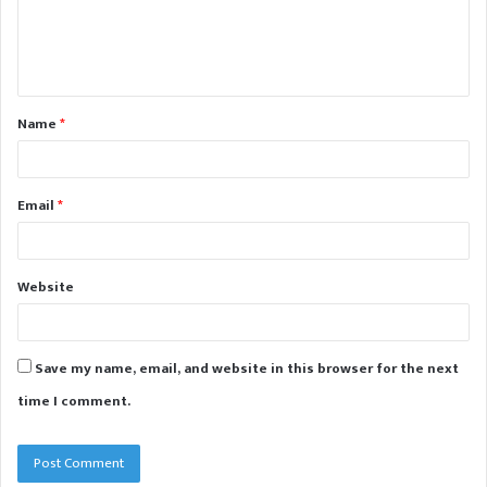
e
n
t
Name
*
*
Email
*
Website
Save my name, email, and website in this browser for the next
time I comment.