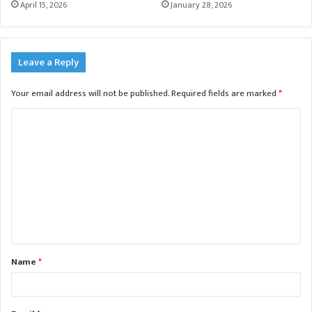
April 15, 2026
January 28, 2026
Leave a Reply
Your email address will not be published.
Required fields are marked
*
C
o
m
m
e
n
t
Name
*
*