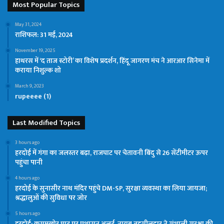
Most Popular Topics
May 31, 2024
राशिफल: 31 मई, 2024
November 19, 2025
हाथरस में ‘द ताज स्टोरी’ का विशेष प्रदर्शन, हिंदू जागरण मंच ने आरआर सिनेमा में
कराया निशुल्क शो
March 9, 2023
rupeeee (1)
Last Modified Topics
3 hours ago
हरदोई में गंगा का जलस्तर बढ़ा, राजघाट पर चेतावनी बिंदु से 26 सेंटीमीटर ऊपर
पहुंचा पानी
4 hours ago
हरदोई के सुनासीर नाथ मंदिर पहुंचे DM-SP, सुरक्षा व्यवस्था का लिया जायजा;
श्रद्धालुओं की सुविधा पर जोर
5 hours ago
हरदोई: कुसुमखोर घाट पर प्रशासन अलर्ट, नायब तहसीलदार ने संभाली सुरक्षा की