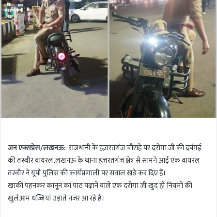
l
d
o
a
w
n
o
e
n
m
T
a
w
i
i
l
t
t
e
r
जन एक्सप्रेस/लखनऊ:
राजधानी के हज़रतगंज चौराहे पर दरोगा जी की दबंगई
की तस्वीर वायरल,लखनऊ के थाना हज़रतगंज क्षेत्र से सामने आई एक वायरल
तस्वीर ने यूपी पुलिस की कार्यप्रणाली पर सवाल खड़े कर दिए हैं।
खाकी पहनकर कानून का पाठ पढ़ाने वाले एक दरोगा जी खुद ही नियमों की
खुलेआम धज्जियां उड़ाते नजर आ रहे हैं।