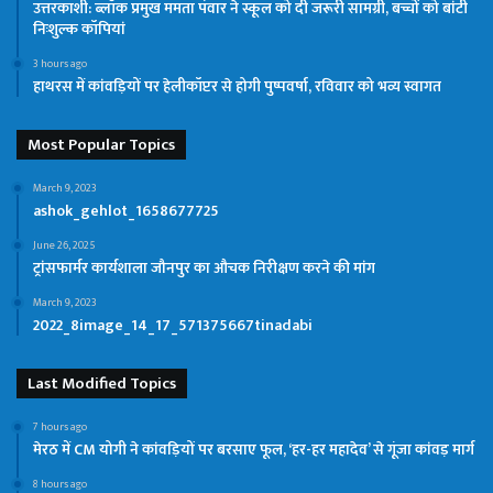
उत्तरकाशी: ब्लॉक प्रमुख ममता पंवार ने स्कूल को दी जरूरी सामग्री, बच्चों को बांटी
निःशुल्क कॉपियां
3 hours ago
हाथरस में कांवड़ियों पर हेलीकॉप्टर से होगी पुष्पवर्षा, रविवार को भव्य स्वागत
Most Popular Topics
March 9, 2023
ashok_gehlot_1658677725
June 26, 2025
ट्रांसफार्मर कार्यशाला जौनपुर का औचक निरीक्षण करने की मांग
March 9, 2023
2022_8image_14_17_571375667tinadabi
Last Modified Topics
7 hours ago
मेरठ में CM योगी ने कांवड़ियों पर बरसाए फूल, ‘हर-हर महादेव’ से गूंजा कांवड़ मार्ग
8 hours ago