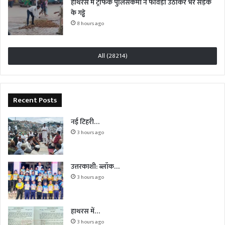
हाथरस में ट्रैफिक पुलिसकर्मी ने फावड़ा उठाकर भरे सड़क
के गड्ढे
8 hours ago
All (28214)
Recent Posts
नई टिहरी…
3 hours ago
उत्तरकाशी: ब्लॉक…
3 hours ago
हाथरस में…
3 hours ago