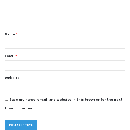
m
e
n
t
Name
*
*
Email
*
Website
Save my name, email, and website in this browser for the next
time I comment.