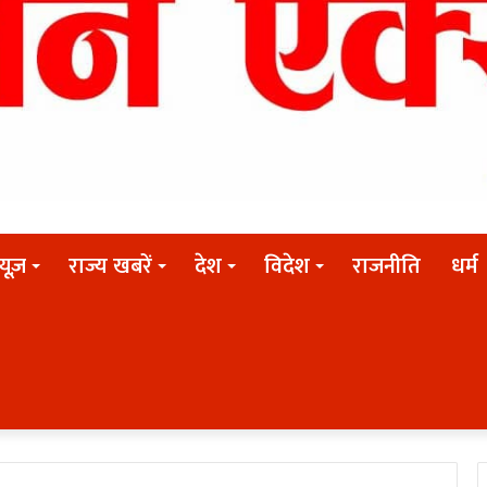
न्यूज़
राज्य खबरें
देश
विदेश
राजनीति
धर्म