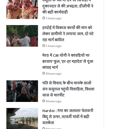
वसूली के पैसे ना देने पर सिपाही ने
दुकानदार से की अभद्रता, डीसीपी ने
की बड़ी कार्यवाही
5 hours ago
हरदोई में विकास कार्यों की मांग को
लेकर ग्रामीणों ने लगाया जाम, दो घंटे
रहा मार्ग बाधित
5 hours ago
मेरठ में CM योगी ने कांवड़ियों पर
बरसाए फूल, ‘हर-हर महादेव’ से गूंजा
कांवड़ मार्ग
9 hours ago
पति से विवाद के बीच मायके वालों
संग ससुराल पहुंची विवाहिता, विधवा
सास से मारपीट
9 hours ago
Hardoi : गंगा का जलस्तर चेतावनी
बिंदु से ऊपर, तटवर्ती गांवों में बढ़ी
सतर्कता
9 hours ago