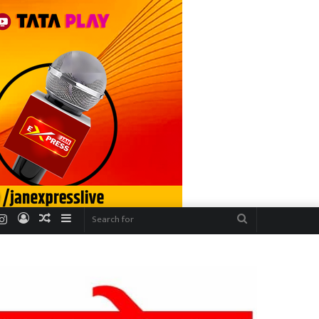
r
uTube
Instagram
Log
Random
Sidebar
Search
In
Article
for