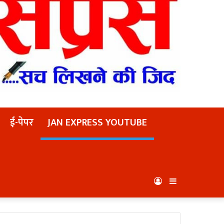
ई-पेपर
JAN EXPRESS YOUTUBE
Log
Sidebar
In