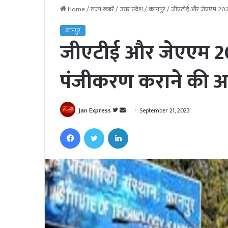
Home
/
राज्य खबरें
/
उत्तर प्रदेश
/
कानपुर
/
जीएटीई और जेएएम 2024 प
कानपुर
जीएटीई और जेएएम 2024 
पंजीकरण कराने की अन
Jan Express
F
S
September 21, 2023
o
e
Facebook
Twitter
LinkedIn
l
n
l
d
o
a
w
n
o
e
n
m
T
a
w
i