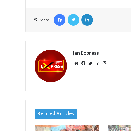
Facebook
Twitter
LinkedIn
Share
Jan Express
We
Fac
Twi
Lin
Inst
bsi
eb
tte
ked
agr
te
oo
r
In
am
k
Related Articles