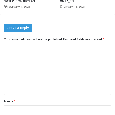
घटना जान रह जाएंगे दंग
लड़ेंगे चुनाव
February 4, 2025
January 18, 2025
Leave a Reply
Your email address will not be published.
Required fields are marked
*
C
o
m
m
e
n
t
Name
*
*