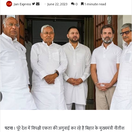
Jan Express
F
S
June 22, 2023
0
1 minute read
o
e
l
n
l
d
o
a
w
n
o
e
n
m
T
a
w
i
i
l
t
t
e
r
पटना
। पूरे देश में विपक्षी एकता की अगुवाई कर रहे हैं बिहार के मुख्यमंत्री नीतीश