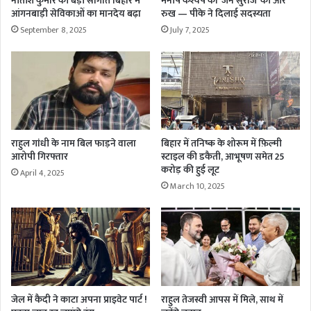
नीतीश कुमार की बड़ी सौगात बिहार में
मनीष कश्यप का ‘जन सुराज’ की ओर
आंगनबाड़ी सेविकाओं का मानदेय बढ़ा
रुख — पीके ने दिलाई सदस्यता
September 8, 2025
July 7, 2025
राहुल गांधी के नाम बिल फाड़ने वाला
बिहार में तनिष्क के शोरूम में फ़िल्मी
आरोपी गिरफ्तार
स्टाइल की डकैती, आभूषण समेत 25
करोड़ की हुई लूट
April 4, 2025
March 10, 2025
जेल में कैदी ने काटा अपना प्राइवेट पार्ट !
राहुल तेजस्वी आपस में मिले, साथ में