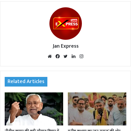
Jan Express
We
Fac
Twi
Lin
Inst
bsi
eb
tte
ked
agr
te
oo
r
In
am
k
Related Articles