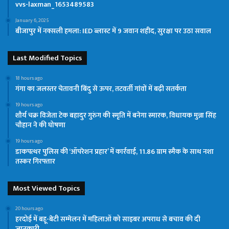
vvs-laxman_1653489583
January 6, 2025
बीजापुर में नक्सली हमला: IED ब्लास्ट में 9 जवान शहीद, सुरक्षा पर उठा सवाल
Last Modified Topics
18 hours ago
गंगा का जलस्तर चेतावनी बिंदु से ऊपर, तटवर्ती गांवों में बढ़ी सतर्कता
19 hours ago
शौर्य चक्र विजेता टेक बहादुर गुरुंग की स्मृति में बनेगा स्मारक, विधायक मुन्ना सिंह
चौहान ने की घोषणा
19 hours ago
डाकपत्थर पुलिस की ‘ऑपरेशन प्रहार’ में कार्रवाई, 11.86 ग्राम स्मैक के साथ नशा
तस्कर गिरफ्तार
Most Viewed Topics
20 hours ago
हरदोई में बहू-बेटी सम्मेलन में महिलाओं को साइबर अपराध से बचाव की दी
जानकारी