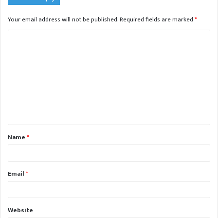
Your email address will not be published.
Required fields are marked
*
C
o
m
m
e
n
t
Name
*
*
Email
*
Website