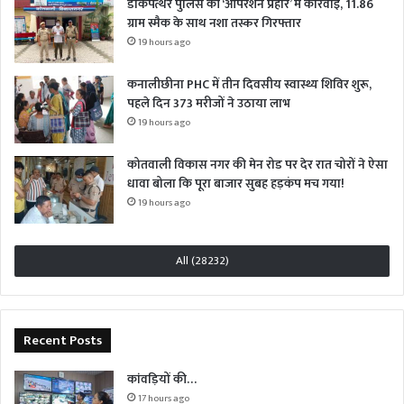
डाकपत्थर पुलिस की ‘ऑपरेशन प्रहार’ में कार्रवाई, 11.86
ग्राम स्मैक के साथ नशा तस्कर गिरफ्तार
19 hours ago
कनालीछीना PHC में तीन दिवसीय स्वास्थ्य शिविर शुरू,
पहले दिन 373 मरीजों ने उठाया लाभ
19 hours ago
कोतवाली विकास नगर की मेन रोड पर देर रात चोरों ने ऐसा
धावा बोला कि पूरा बाजार सुबह हड़कंप मच गया!
19 hours ago
All (28232)
Recent Posts
कांवड़ियों की…
17 hours ago