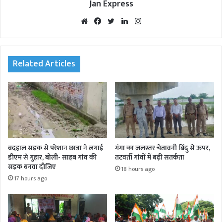
Jan Express
We
Fac
Twi
Lin
Inst
bsi
eb
tte
ked
agr
te
oo
r
In
am
k
Related Articles
बदहाल सड़क से परेशान छात्रा ने लगाई
गंगा का जलस्तर चेतावनी बिंदु से ऊपर,
डीएम से गुहार, बोली- साहब गांव की
तटवर्ती गांवों में बढ़ी सतर्कता
सड़क बनवा दीजिए
18 hours ago
17 hours ago