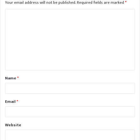
Your email address will not be published.
Required fields are marked
*
C
o
m
m
e
n
t
Name
*
*
Email
*
Website