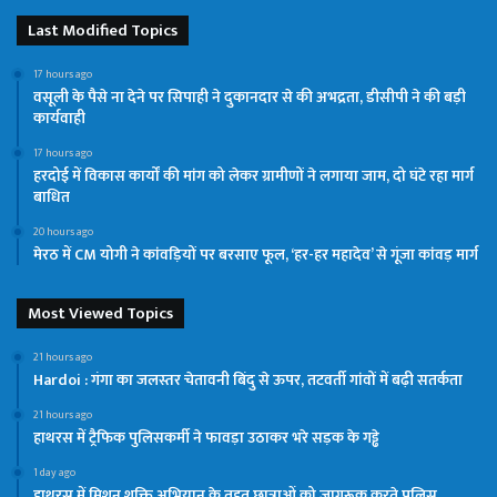
Last Modified Topics
17 hours ago
वसूली के पैसे ना देने पर सिपाही ने दुकानदार से की अभद्रता, डीसीपी ने की बड़ी
कार्यवाही
17 hours ago
हरदोई में विकास कार्यों की मांग को लेकर ग्रामीणों ने लगाया जाम, दो घंटे रहा मार्ग
बाधित
20 hours ago
मेरठ में CM योगी ने कांवड़ियों पर बरसाए फूल, ‘हर-हर महादेव’ से गूंजा कांवड़ मार्ग
Most Viewed Topics
21 hours ago
Hardoi : गंगा का जलस्तर चेतावनी बिंदु से ऊपर, तटवर्ती गांवों में बढ़ी सतर्कता
21 hours ago
हाथरस में ट्रैफिक पुलिसकर्मी ने फावड़ा उठाकर भरे सड़क के गड्ढे
1 day ago
हाथरस में मिशन शक्ति अभियान के तहत छात्राओं को जागरूक करते पुलिस