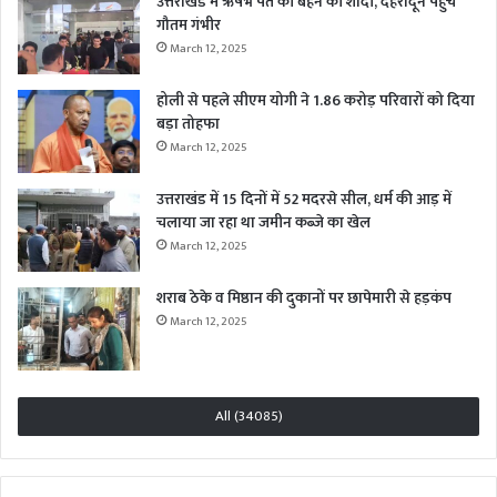
उत्तराखंड में ऋषभ पंत की बहन की शादी, देहरादून पहुंचे
गौतम गंभीर
March 12, 2025
होली से पहले सीएम योगी ने 1.86 करोड़ परिवारों को दिया
बड़ा तोहफा
March 12, 2025
उत्तराखंड में 15 दिनों में 52 मदरसे सील, धर्म की आड़ में
चलाया जा रहा था जमीन कब्जे का खेल
March 12, 2025
शराब ठेके व मिष्ठान की दुकानों पर छापेमारी से हड़कंप
March 12, 2025
All (34085)