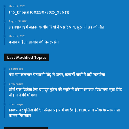
March 9, 2023
tn5_bhopal100223073925_996 (1)
August 18, 2023
अहमदाबाद में संक्रामक बीमारियों ने पसारे पांव, सूरत में छह की मौत
March 9, 2023
पंजाब महिला आयोग की चेयरपर्सन
Last Modified Topics
5 hours ago
गंगा का जलस्तर चेतावनी बिंदु से ऊपर, तटवर्ती गांवों में बढ़ी सतर्कता
6 hours ago
शौर्य चक्र विजेता टेक बहादुर गुरुंग की स्मृति में बनेगा स्मारक, विधायक मुन्ना सिंह
चौहान ने की घोषणा
6 hours ago
डाकपत्थर पुलिस की ‘ऑपरेशन प्रहार’ में कार्रवाई, 11.86 ग्राम स्मैक के साथ नशा
तस्कर गिरफ्तार