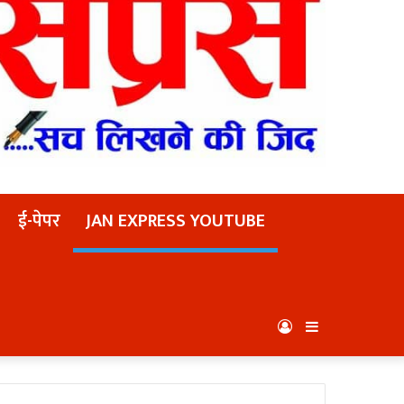
ई-पेपर
JAN EXPRESS YOUTUBE
Log
Sidebar
In