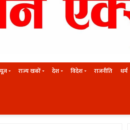
न्यूज़
राज्य खबरें
देश
विदेश
राजनीति
धर्म