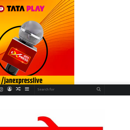
r
uTube
Instagram
Log
Random
Sidebar
Search
In
Article
for