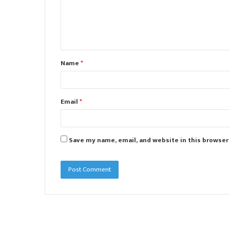
m
e
n
t
Name
*
*
Email
*
Save my name, email, and website in this browser