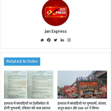
Jan Express
We
Fac
Twi
Lin
Inst
bsi
eb
tte
ked
agr
te
oo
r
In
am
k
Related Articles
हाथरस में कांवड़ियों पर हेलीकॉप्टर से
हाथरस में कांवड़ियों पर पुष्पवर्षा, सांसद
होगी पुष्पवर्षा, रविवार को भव्य स्वागत
अनूप प्रधान और DM-SP ने किया