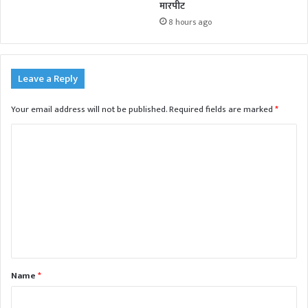
मारपीट
8 hours ago
Leave a Reply
Your email address will not be published.
Required fields are marked
*
C
o
m
m
e
n
t
Name
*
*