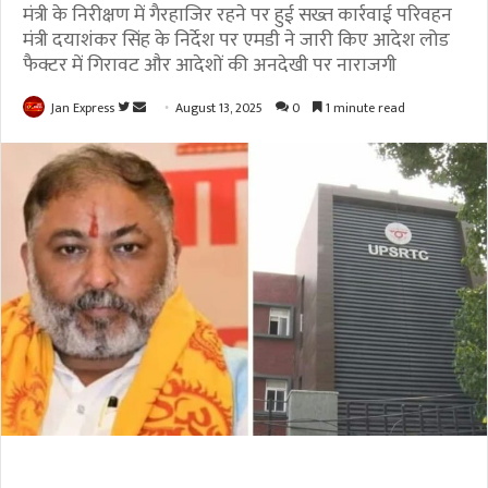
मंत्री के निरीक्षण में गैरहाजिर रहने पर हुई सख्त कार्रवाई परिवहन
मंत्री दयाशंकर सिंह के निर्देश पर एमडी ने जारी किए आदेश लोड
फैक्टर में गिरावट और आदेशों की अनदेखी पर नाराजगी
Jan Express
F
S
August 13, 2025
0
1 minute read
o
e
l
n
l
d
o
a
w
n
o
e
n
m
T
a
w
i
i
l
t
t
e
r