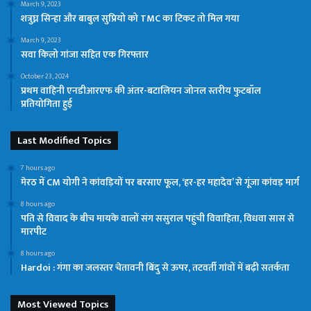
March 9, 2023
शत्रुघ्न सिन्हा और बाबुल सुप्रियो को TMC का टिकट तो मिल गया
March 9, 2023
सवा किलो गांजा सहित एक गिरफ्तार
October 23, 2024
प्रथम वाहिनी एनडीआरएफ की अंतर-बटालियन जोनल स्तरीय फुटबॉल
प्रतियोगिता हुई
Last Modified Topics
7 hours ago
मेरठ में CM योगी ने कांवड़ियों पर बरसाए फूल, ‘हर-हर महादेव’ से गूंजा कांवड़ मार्ग
8 hours ago
पति से विवाद के बीच मायके वालों संग ससुराल पहुंची विवाहिता, विधवा सास से
मारपीट
8 hours ago
Hardoi : गंगा का जलस्तर चेतावनी बिंदु से ऊपर, तटवर्ती गांवों में बढ़ी सतर्कता
Most Viewed Topics