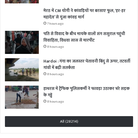
मेरठ में CM योगी ने कांवड़ियों पर बरसाए फूल, ‘हर-हर
महादेव’ से गूंजा कांवड़ मार्ग
7 hours ago
पति से विवाद के बीच मायके वालों संग ससुराल पहुंची
विवाहिता, विधवा सास से मारपीट
8 hours ago
Hardoi : गंगा का जलस्तर चेतावनी बिंदु से ऊपर, तटवर्ती
गांवों में बढ़ी सतर्कता
8 hours ago
हाथरस में ट्रैफिक पुलिसकर्मी ने फावड़ा उठाकर भरे सड़क
के गड्ढे
8 hours ago
All (28214)