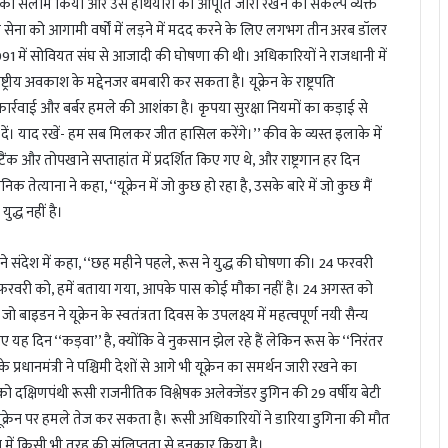
हस को सलाम किया और उसे हथियारों की आपूर्ति जारी रखने का संकल्प व्यक्त
ी सेना को आगामी वर्षों में लड़ने में मदद करने के लिए लगभग तीन अरब डॉलर
 1991 में सोवियत संघ से आजादी की घोषणा की थी। अधिकारियों ने राजधानी में
्ट्रीय अवकाश के मद्देनजर बमबारी कर सकता है। यूक्रेन के राष्ट्रपति
ार्रवाई और बर्बर हमले की आशंका है। कृपया सुरक्षा नियमों का कड़ाई से
ें। याद रखें- हम सब मिलकर जीत हासिल करेंगे।’’ कीव के व्यस्त इलाके में
ैंक और तोपखाने सप्ताहांत में प्रदर्शित किए गए थे, और राष्ट्रगान हर दिन
तेत्याना ने कहा, ‘‘यूक्रेन में जो कुछ हो रहा है, उसके बारे में जो कुछ मैं
द्ध नहीं है।
 अपने संदेश में कहा, ‘‘छह महीने पहले, रूस ने युद्ध की घोषणा की। 24 फरवरी
24 फरवरी को, हमें बताया गया, आपके पास कोई मौका नहीं है। 24 अगस्त को
 जो बाइडन ने यूक्रेन के स्वतंत्रता दिवस के उपलक्ष्य में महत्वपूर्ण नयी सैन्य
ह दिन ‘‘कड़वा’’ है, क्योंकि वे नुकसान झेल रहे हैं लेकिन रूस के ‘‘निरंतर
 प्रधानमंत्री ने पश्चिमी देशों से आगे भी यूक्रेन का समर्थन जारी रखने का
 दक्षिणपंथी रूसी राजनीतिक विश्लेषक अलेक्जेंडर डुगिन की 29 वर्षीय बेटी
्रेन पर हमले तेज कर सकता है। रूसी अधिकारियों ने डारिया डुगिना की मौत
ना में किसी भी तरह की संलिप्तता से इनकार किया है।