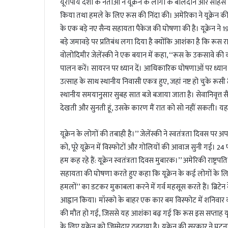
यूरोपीय देशों के नेताओं ने यूक्रेन के लोगों के बलिदान और सा
किया तथा हमले के लिए रूस की निंदा की। अमेरिका ने यूक्रेन क
के एक बड़े नए सैन्य सहायता पैकेज की घोषणा की है। यूक्रेन ने
बड़े जमावड़े पर प्रतिबंध लगा दिया है क्योंकि आशंका है कि रूस राष
वोलोदिमीर जेलेंस्की ने एक बयान में कहा, ‘‘रूस के उकसावे की क
पालन करें। सायरन पर ध्यान दें। आधिकारिक घोषणाओं पर ध्यान द
उत्साह के साथ स्थानीय निवासी एकत्र हुए, जहां नष्ट हो चुके रूसी ट
स्थानीय समयानुसार सुबह सात बजे बजाया जाता है। सेवानिवृत्त सैनिक 
देखती और सुनती हूं, उसके कारण मैं रात को सो नहीं सकती। यह यु
यूक्रेन के लोगों की तबाही है।’’ जेलेंस्की ने स्वतंत्रता दिवस पर
को, पूरे यूक्रेन में विस्फोटों और गोलियों की आवाज सुनी गई। 
हम कह रहे हैं: यूक्रेन स्वतंत्रता दिवस मुबारक।’’ अमेरिकी राष्ट्रपति
सहायता की घोषणा करते हुए कहा कि यूक्रेन के कई लोगों के लिए य
हमलों’’ का डटकर मुकाबला करने में गर्व महसूस करते हैं। ब्रिटेन के
आह्वान किया। मॉस्को के बाहर एक कार बम विस्फोट में शनिवार को
की मौत हो गई, जिससे यह आशंका बढ़ गई कि रूस इस सप्ताह यूक
के लिए यूक्रेन को जिम्मेदार ठहराया है। यूक्रेन की सरकार ने घट