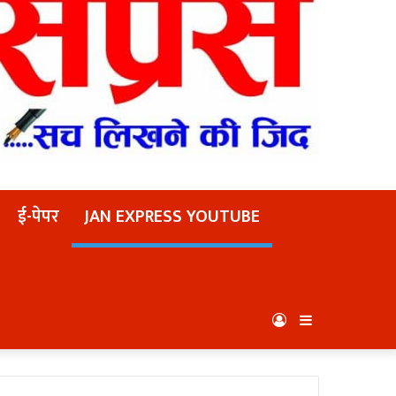
ई-पेपर
JAN EXPRESS YOUTUBE
Log
Sidebar
In