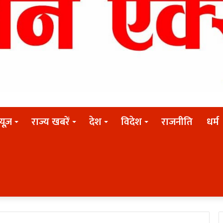
न्यूज़
राज्य खबरें
देश
विदेश
राजनीति
धर्म