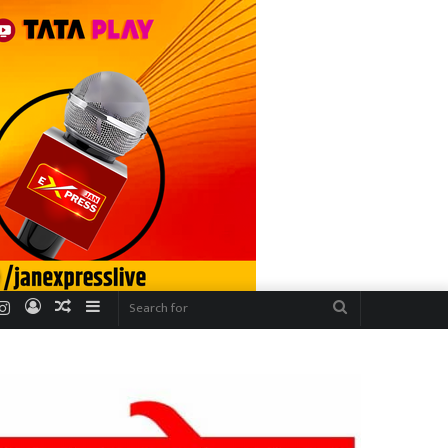
r
uTube
Instagram
Log
Random
Sidebar
Search
In
Article
for