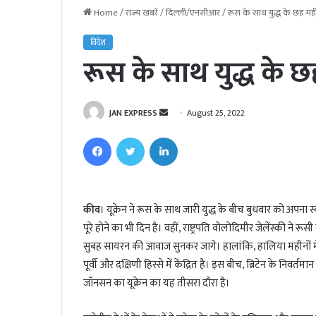
Home
/
राज्य खबरें
/
दिल्ली/एनसीआर
/
रूस के साथ युद्ध के छह महीने
विदेश
रूस के साथ युद्ध के छह
JAN EXPRESS
S
August 25, 2022
e
Facebook
Twitter
LinkedIn
n
d
a
n
कीव
। यूक्रेन ने रूस के साथ जारी युद्ध के बीच बुधवार को अपना
e
पूरे होने का भी दिन है। वहीं, राष्ट्रपति वोलोदिमीर जेलेंस्की ने 
m
सुबह सायरन की आवाज सुनकर जागे। हालांकि, हालिया महीनों में रा
a
पूर्वी और दक्षिणी हिस्से में केंद्रित है। इस बीच, ब्रिटेन के निवर्त
i
जॉनसन का यूक्रेन का यह तीसरा दौरा है।
l