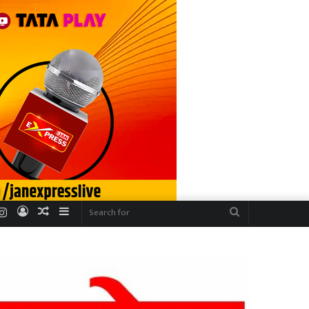
r
uTube
Instagram
Log
Random
Sidebar
Search
In
Article
for