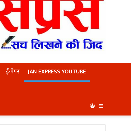
ई-पेपर
JAN EXPRESS YOUTUBE
Log
Sidebar
In