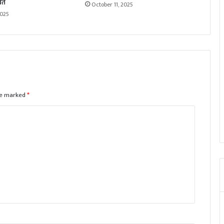
रत
October 11, 2025
2025
are marked
*