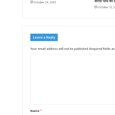
करवा चौथ का व्
October 24, 2025
October 12, 
Leave a Reply
Your email address will not be published.
Required fields 
C
o
m
m
e
n
t
Name
*
*