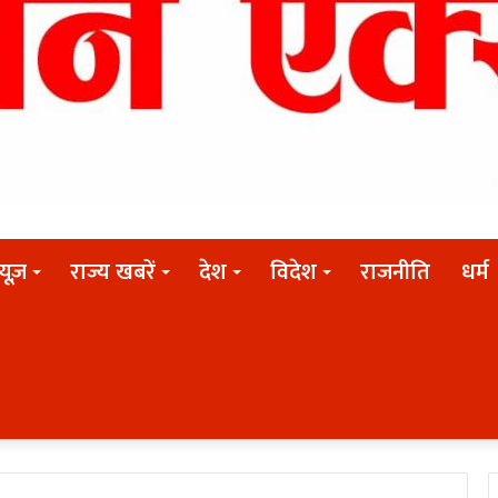
न्यूज़
राज्य खबरें
देश
विदेश
राजनीति
धर्म