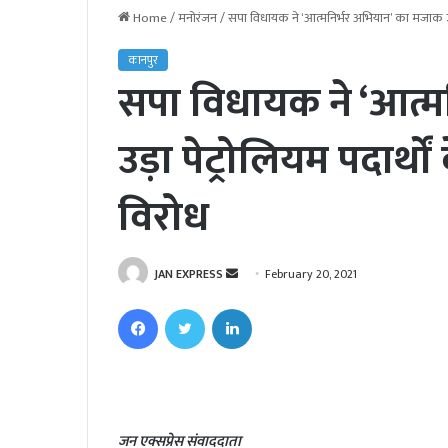
Home
/
मनोरंजन
/
सपा विधायक ने ‘आत्मनिर्भर अभियान’ का मजाक उड़ा 
कानपुर
सपा विधायक ने ‘आत्म
उड़ा पेट्रोलियम पदार्थो
विरोध
JAN EXPRESS
S
February 20, 2021
e
Facebook
Twitter
LinkedIn
n
d
a
n
e
जन एक्सप्रेस संवाददाता
m