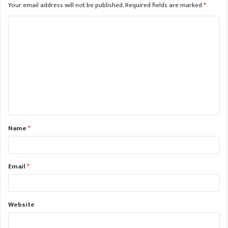
Your email address will not be published.
Required fields are marked
*
C
o
m
m
e
n
t
Name
*
*
Email
*
Website