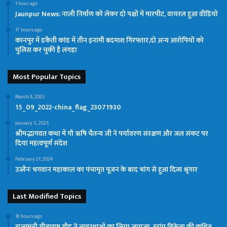
1 hour ago
Jaunpur News: नाली निर्माण को लेकर दो पक्षों में मारपीट, वायरल हुआ वीडियो
17 hours ago
कानपुर में डकैती कांड में तीन इनामी बदमाश गिरफ्तार,दो अन्य आरोपियों को
पुलिस कर चुकी है लंगड़ा
Most Popular Topics
March 9, 2023
15_09_2022-china_flag_23071930
January 5, 2025
श्रीमद्भागवत कथा में गौ ऋषि चैतन्य जी ने पर्यावरण संरक्षण और जल संकट पर
दिया महत्वपूर्ण संदेश
February 27, 2024
उज्जैनः भगवान महाकाल का पंचामृत पूजन के बाद भांग से हुआ दिव्य श्रृंगार
Last Modified Topics
18 hours ago
राज्यमंत्री गीताराम गौड़ ने व्यवस्थाओं का लिया जायजा, स्टांप विक्रेता की कथित