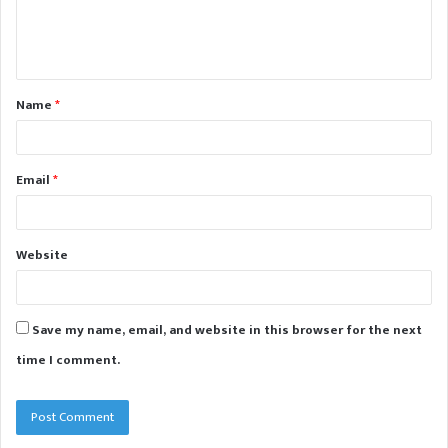
e
n
t
Name
*
*
Email
*
Website
Save my name, email, and website in this browser for the next
time I comment.