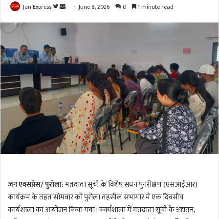
Jan Express
F
S
June 8, 2026
0
1 minute read
o
e
l
n
l
d
o
a
w
n
o
e
n
m
T
a
w
i
i
l
t
t
e
r
जन एक्सप्रेस/ पुरोला:
मतदाता सूची के विशेष सघन पुनरीक्षण (एसआईआर)
कार्यक्रम के तहत सोमवार को पुरोला तहसील सभागार में एक दिवसीय
कार्यशाला का आयोजन किया गया। कार्यशाला में मतदाता सूची के अद्यतन,