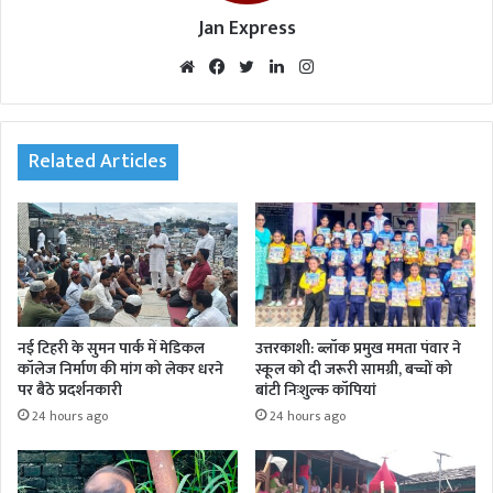
Jan Express
We
Fac
Twi
Lin
Inst
bsi
eb
tte
ked
agr
te
oo
r
In
am
k
Related Articles
नई टिहरी के सुमन पार्क में मेडिकल
उत्तरकाशी: ब्लॉक प्रमुख ममता पंवार ने
कॉलेज निर्माण की मांग को लेकर धरने
स्कूल को दी जरूरी सामग्री, बच्चों को
पर बैठे प्रदर्शनकारी
बांटी निःशुल्क कॉपियां
24 hours ago
24 hours ago