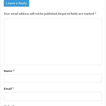
Leave a Reply
Your email address will not be published.
Required fields are marked
*
C
o
m
m
e
n
t
Name
*
*
Email
*