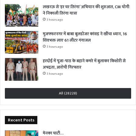
लखनऊ से ‘हर घर तिरंगा’ अभियान की शुरुआत, CM योगी
ने निकाली तिरंगा यात्रा
3 hours ago
मुजफ्फरनगर में बाबा बुलडोजर कांवड़ ने खींचा ध्यान, 16
शिवभक्त लाए 61 लीटर गंगाजल
3 hours ago
हरदोई में पूजा-पाठ के बहाने कमरे में बुलाकर किशोरी से
अभद्रता, आरोपी गिरफ्तार
3 hours ago
All (28228)
Recent Posts
मेनका घाटी…