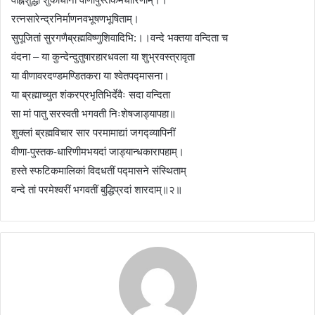
रत्नसारेन्द्रनिर्माणनवभूषणभूषिताम्।
सुपूजितां सुरगणैब्रह्मविष्णुशिवादिभि:।।वन्दे भक्तया वन्दिता च
वंदना – या कुन्देन्दुतुषारहारधवला या शुभ्रवस्त्रावृता
या वीणावरदण्डमण्डितकरा या श्वेतपद्मासना।
या ब्रह्माच्युत शंकरप्रभृतिभिर्देवैः सदा वन्दिता
सा मां पातु सरस्वती भगवती निःशेषजाड्यापहा॥
शुक्लां ब्रह्मविचार सार परमामाद्यां जगद्व्यापिनीं
वीणा-पुस्तक-धारिणीमभयदां जाड्यान्धकारापहाम्‌।
हस्ते स्फटिकमालिकां विदधतीं पद्मासने संस्थिताम्‌
वन्दे तां परमेश्वरीं भगवतीं बुद्धिप्रदां शारदाम्‌॥२॥