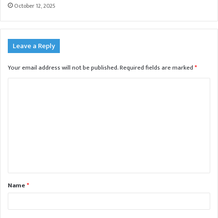
October 12, 2025
Leave a Reply
Your email address will not be published.
Required fields are marked
*
C
o
m
m
e
n
t
Name
*
*