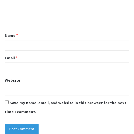
m
e
n
t
Name
*
*
Email
*
Website
Save my name, email, and website in this browser for the next
time I comment.