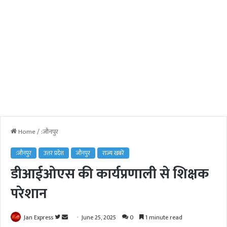
Home
/
:जौनपुर
:जौनपुर
उत्तर प्रदेश
जौनपुर
राज्य खबरें
डीआईओएस की कार्यप्रणाली से शिक्षक
परेशान
Jan Express
F
S
June 25, 2025
0
1 minute read