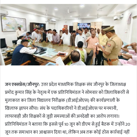
o
e
l
n
l
d
o
a
w
n
o
e
n
m
T
a
w
i
i
l
t
t
जन एक्सप्रेस/जौनपुर:
उत्तर प्रदेश माध्यमिक शिक्षक संघ जौनपुर के जिलाध्यक्ष
e
प्रमोद कुमार सिंह के नेतृत्व में एक प्रतिनिधिमंडल ने सोमवार को जिलाधिकारी से
r
मुलाकात कर जिला विद्यालय निरीक्षक (डीआईओएस) की कार्यप्रणाली के
खिलाफ ज्ञापन सौंपा। संघ के पदाधिकारियों ने डीआईओएस पर मनमानी,
लापरवाही और शिक्षकों से जुड़ी समस्याओं की अनदेखी का आरोप लगाया।
प्रतिनिधिमंडल ने बताया कि इससे पूर्व 10 जून को डीएम से हुई बैठक में उन्होंने 20
जून तक समाधान का आश्वासन दिया था, लेकिन अब तक कोई ठोस कार्रवाई नहीं