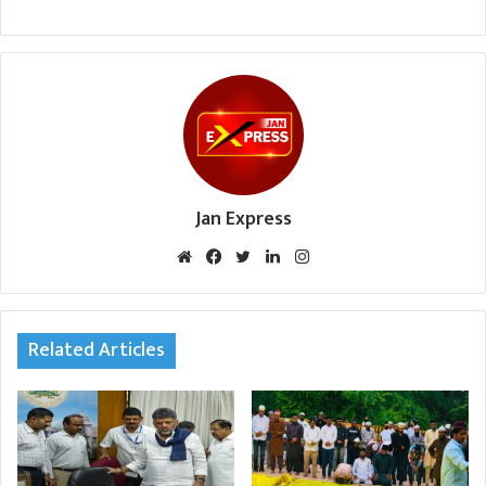
Jan Express
We
Fac
Twi
Lin
Inst
bsi
eb
tte
ked
agr
te
oo
r
In
am
k
Related Articles