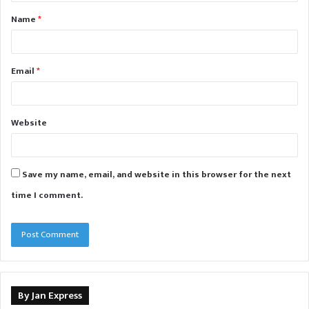
t
Name
*
*
Email
*
Website
Save my name, email, and website in this browser for the next
time I comment.
By Jan Express