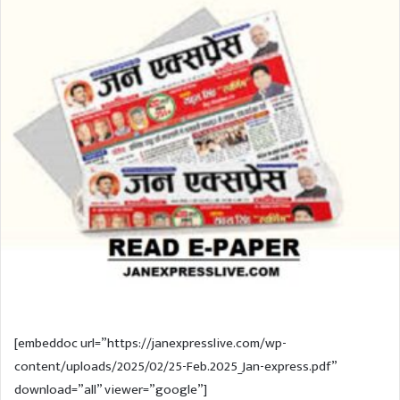
l
d
o
a
w
n
o
e
n
m
T
a
w
i
i
l
t
t
e
r
[embeddoc url=”https://janexpresslive.com/wp-
content/uploads/2025/02/25-Feb.2025_Jan-express.pdf”
download=”all” viewer=”google”]