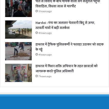
पति से विवाद के बीच मायके वालों संग ससुराल पहुंची
विवाहिता, विधवा सास से मारपीट
3 hours ago
Hardoi : गंगा का जलस्तर चेतावनी बिंदु से ऊपर,
तटवर्ती गांवों में बढ़ी सतर्कता
4 hours ago
हाथरस में ट्रैफिक पुलिसकर्मी ने फावड़ा उठाकर भरे सड़क
के गड्ढे
4 hours ago
हाथरस में मिशन शक्ति अभियान के तहत छात्राओं को
जागरूक करते पुलिस अधिकारी
7 hours ago